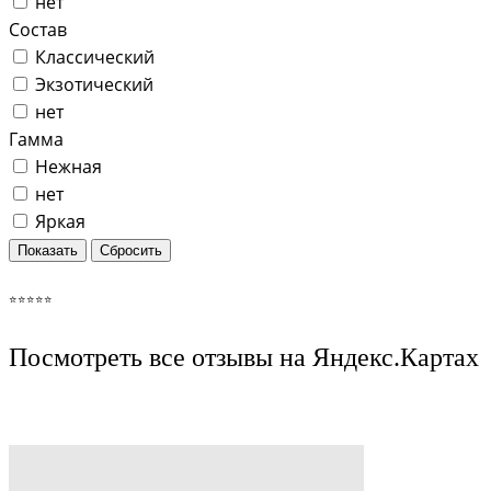
нет
Состав
Классический
Экзотический
нет
Гамма
Нежная
нет
Яркая
⭐️⭐️⭐️⭐️⭐️
Посмотреть все отзывы на Яндекс.Картах