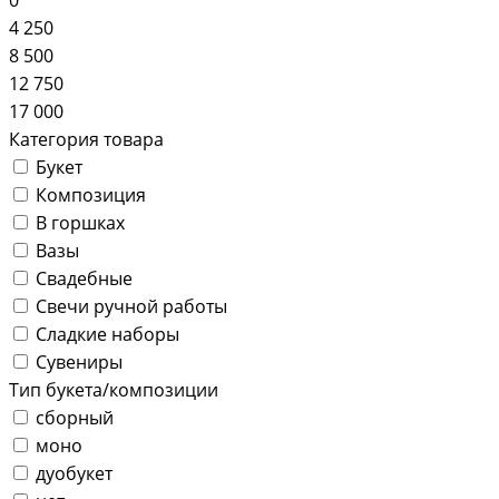
4 250
8 500
12 750
17 000
Категория товара
Букет
Композиция
В горшках
Вазы
Свадебные
Свечи ручной работы
Сладкие наборы
Сувениры
Тип букета/композиции
сборный
моно
дуобукет