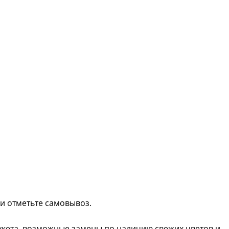
ли отметьте самовывоз.
букета, возможные замены по наличию свежих цветов и