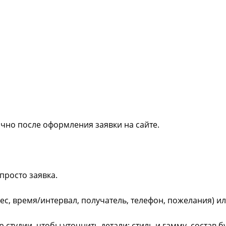
ично после оформления заявки на сайте.
просто заявка.
рес, время/интервал, получатель, телефон, пожелания) и
студии, чтобы уточнить детали: стиль и гамму, состав 