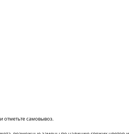
ли отметьте самовывоз.
букета, возможные замены по наличию свежих цветов и