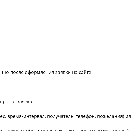
ично после оформления заявки на сайте.
просто заявка.
рес, время/интервал, получатель, телефон, пожелания) и
студии, чтобы уточнить детали: стиль и гамму, состав 