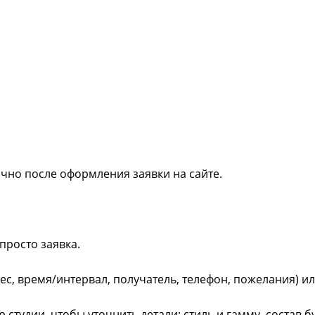
ично после оформления заявки на сайте.
просто заявка.
рес, время/интервал, получатель, телефон, пожелания) и
студии, чтобы уточнить детали: стиль и гамму, состав 