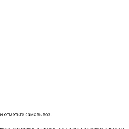
ли отметьте самовывоз.
букета, возможные замены по наличию свежих цветов и